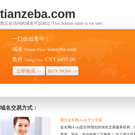
tianzeba.com
您正在访问的域名可以转让!This domain name is for sale!
一口价出售中！
域名
tianzeba.com
Domain Name:
售价
CNY 6497.00
Listing Price:
立即购买
BUY NOW
>>
>>
域名交易方式：
通过金名网(4.cn) 中介交易
金名网(4.cn)是全球领先的域名交易服务机
简单、安全、专业的第三方服务！ 为了保证交