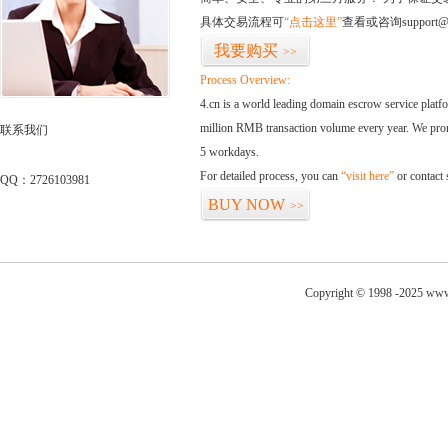
具体交易流程可
“点击这里”
查看或咨询support@
我要购买
>>
Process Overview:
4.cn is a world leading domain escrow service plat
million RMB transaction volume every year. We promi
联系我们
5 workdays.
For detailed process, you can
“visit here”
or contact
QQ：2726103981
BUY NOW
>>
Copyright © 1998 -2025 www.